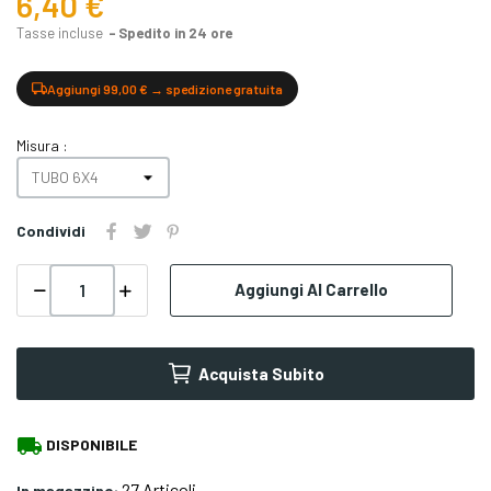
6,40 €
Tasse incluse
Spedito in 24 ore
Aggiungi 99,00 € → spedizione gratuita
Misura :
Condividi
Aggiungi Al Carrello
Acquista Subito
local_shipping
DISPONIBILE
27 Articoli
In magazzino: