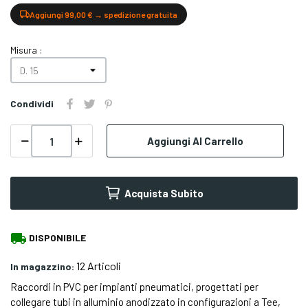
Aggiungi 99,00 € → spedizione gratuita
Misura :
Condividi
Aggiungi Al Carrello
Acquista Subito
local_shipping
DISPONIBILE
12 Articoli
In magazzino:
Raccordi in PVC per impianti pneumatici, progettati per
collegare tubi in alluminio anodizzato in configurazioni a Tee,