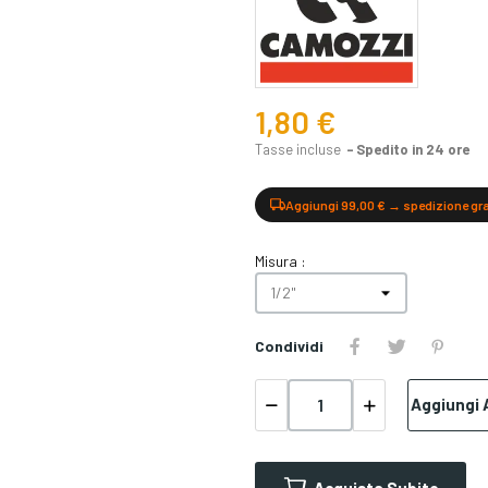
1,80 €
Tasse incluse
Spedito in 24 ore
Aggiungi 99,00 € → spedizione gr
Misura :
Condividi
Aggiungi A
Acquista Subito