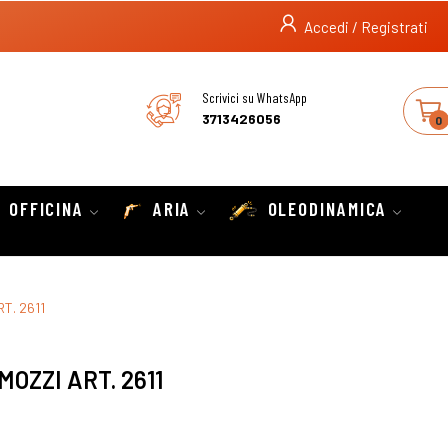
Accedi / Registrati
Scrivici su WhatsApp
3713426056
0
OFFICINA
ARIA
OLEODINAMICA
T. 2611
OZZI ART. 2611