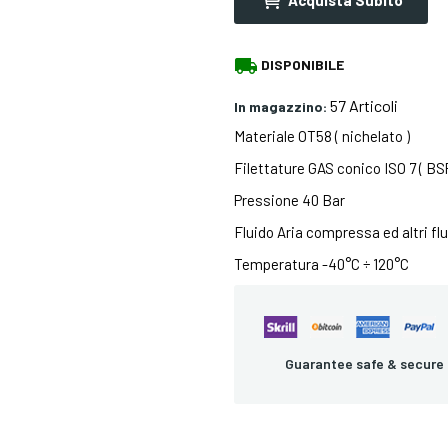
local_shipping
DISPONIBILE
57 Articoli
In magazzino:
Materiale OT58 ( nichelato )
Filettature GAS conico ISO 7 ( BSP
Pressione 40 Bar
Fluido Aria compressa ed altri fl
Temperatura -40°C ÷ 120°C
Guarantee safe & secure