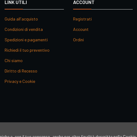
LINK UTILI
ACCOUNT
Guida all'acquisto
Registrati
Condizioni di vendita
Account
Spedizioni e pagamenti
Ordini
Richiedi il tuo preventivo
Chi siamo
Diritto di Recesso
Privacy e Cookie
niche e, con il tuo consenso, anche per altre finalità descritte nella Cookie 