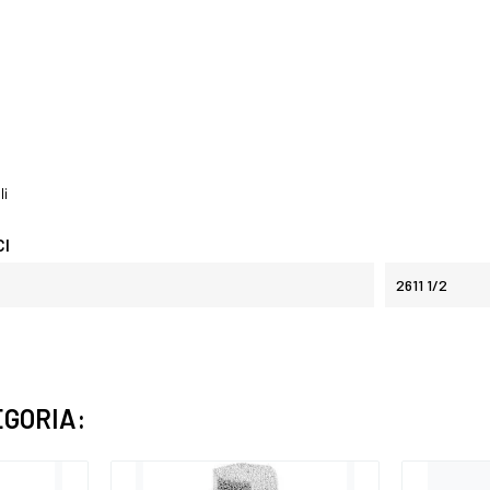
li
CI
2611 1/2
EGORIA: