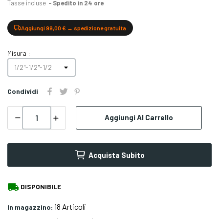
Tasse incluse
Spedito in 24 ore
Aggiungi 99,00 € → spedizione gratuita
Misura :
Condividi
Aggiungi Al Carrello
Acquista Subito
local_shipping
DISPONIBILE
18 Articoli
In magazzino: