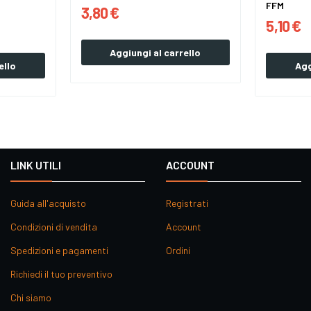
FFM
3,80 €
5,10 €
Aggiungi al carrello
ello
Agg
LINK UTILI
ACCOUNT
Guida all'acquisto
Registrati
Condizioni di vendita
Account
Spedizioni e pagamenti
Ordini
Richiedi il tuo preventivo
Chi siamo