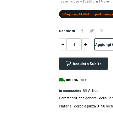
Tasse incluse
Spedito in 24 ore
Aggiungi 99,00 € → spedizione gr
Condividi
Aggiungi A
Acquista Subito
local_shipping
DISPONIBILE
69 Articoli
In magazzino:
Caratteristiche generali della Ser
Materiali corpo e pinza OT58 nic