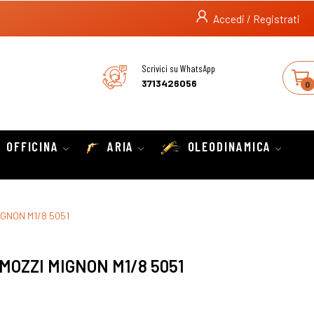
Accedi / Registrati
Scrivici su WhatsApp
3713426056
0
OFFICINA
ARIA
OLEODINAMICA
GNON M1/8 5051
OZZI MIGNON M1/8 5051