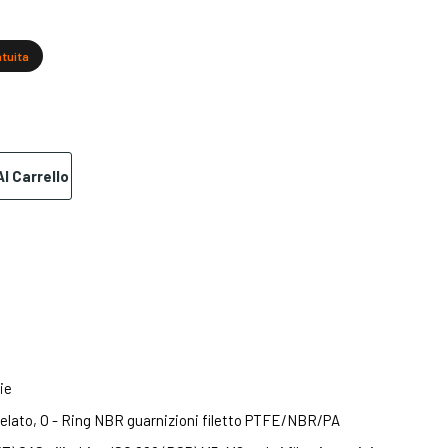
atuita
l Carrello
ie
helato, O - Ring NBR guarnizioni filetto PTFE/NBR/PA