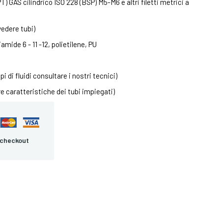
) GAS cilindrico ISO 228 (BSP) M5-M6 e altri filetti metrici a
vedere tubi)
amide 6 - 11 -12, polietilene, PU
pi di fluidi consultare i nostri tecnici)
e caratteristiche dei tubi impiegati)
 checkout