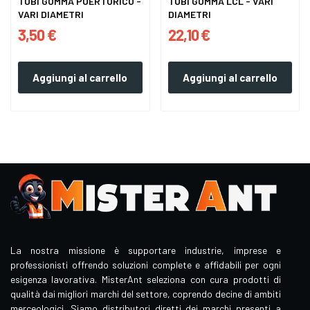
TUBI GOMMA PUERTORICO -
TUBI GOMMA LCL - VARI
VARI DIAMETRI
DIAMETRI
3,50 €
22,10 €
Aggiungi al carrello
Aggiungi al carrello
La nostra missione è supportare industrie, imprese e
professionisti offrendo soluzioni complete e affidabili per ogni
esigenza lavorativa. MisterAnt seleziona con cura prodotti di
qualità dai migliori marchi del settore, coprendo decine di ambiti
merceologici. Siamo distributori diretti dei marchi presenti a