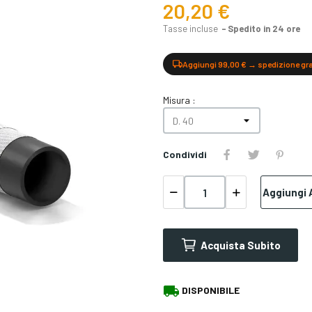
20,20 €
Tasse incluse
Spedito in 24 ore
Aggiungi 99,00 € → spedizione gr
Misura :
Condividi
Aggiungi A
Acquista Subito
local_shipping
DISPONIBILE