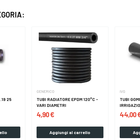
EGORIA:
GENERICO
IVG
.19 25
TUBI RADIATORE EPDM 120°C -
TUBI GOM
VARI DIAMETRI
IRRIGAZIO
4,90 €
44,00 
ello
Aggiungi al carrello
Agg