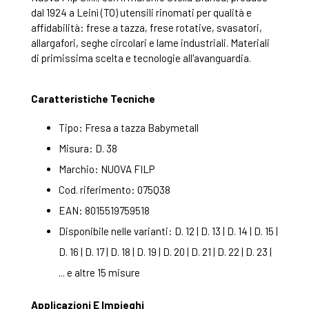
dal 1924 a Leinì (TO) utensili rinomati per qualità e
affidabilità: frese a tazza, frese rotative, svasatori,
allargafori, seghe circolari e lame industriali. Materiali
di primissima scelta e tecnologie all'avanguardia.
Caratteristiche Tecniche
Tipo: Fresa a tazza Babymetall
Misura: D. 38
Marchio: NUOVA FILP
Cod. riferimento: 075Q38
EAN: 8015519759518
Disponibile nelle varianti: D. 12 | D. 13 | D. 14 | D. 15 |
D. 16 | D. 17 | D. 18 | D. 19 | D. 20 | D. 21 | D. 22 | D. 23 |
... e altre 15 misure
Applicazioni E Impieghi