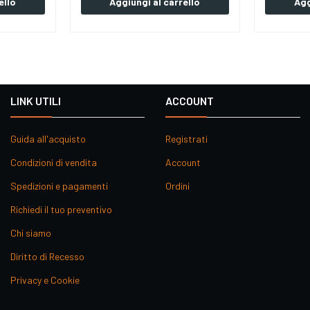
ello
Aggiungi al carrello
Agg
LINK UTILI
ACCOUNT
Guida all'acquisto
Registrati
Condizioni di vendita
Account
Spedizioni e pagamenti
Ordini
Richiedi il tuo preventivo
Chi siamo
Diritto di Recesso
Privacy e Cookie