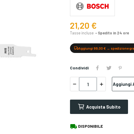
21,20 €
Tasse incluse
Spedito in 24 ore
Aggiungi 99,00 € → spedizione gr
Condividi
Aggiungi A
Acquista Subito
local_shipping
DISPONIBILE