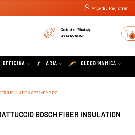
Accedi / Registrati
Scrivici su WhatsApp
3713426056
0
OFFICINA
ARIA
OLEODINAMICA
BER INSULATION S722VFR 5 PZ
GATTUCCIO BOSCH FIBER INSULATION