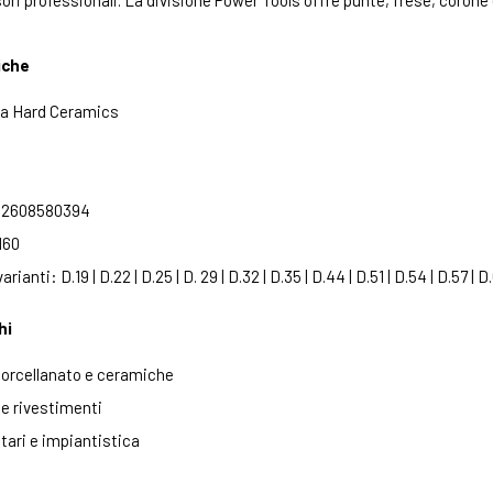
ori professionali. La divisione Power Tools offre punte, frese, corone e s
iche
za Hard Ceramics
: 2608580394
160
rianti: D.19 | D.22 | D.25 | D. 29 | D.32 | D.35 | D.44 | D.51 | D.54 | D.57 | D.
hi
porcellanato e ceramiche
 e rivestimenti
itari e impiantistica