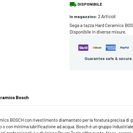
local_shipping
DISPONIBILE
2 Articoli
In magazzino:
Sega a tazza Hard Ceramics BOSC
Disponibile in diverse misure.
Guarantee safe & secure
eramics Bosch
ics BOSCH con rivestimento diamantato per la foratura precisa di gre
co o con minima lubrificazione ad acqua. Bosch è un gruppo industriale