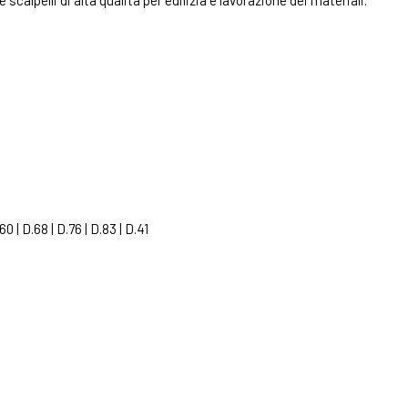
calpelli di alta qualità per edilizia e lavorazione dei materiali.
60 | D.68 | D.76 | D.83 | D.41