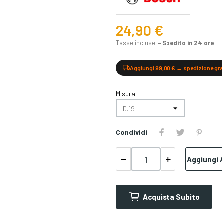
24,90 €
Tasse incluse
Spedito in 24 ore
Aggiungi 99,00 € → spedizione gr
Misura :
Condividi
Aggiungi A
Acquista Subito