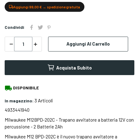
Aggiungi 99,00 € → spedizione gratuita
Condividi
Aggiungi Al Carrello
Acquista Subito
local_shipping
DISPONIBILE
3 Articoli
In magazzino:
4933441940
Milwaukee M12BPD-202C - Trapano avvitatore a batteria 12V con
percussione - 2 Batterie 2Ah
Milwaukee M12 BPD-202C è il nuovo trapano avvitatore a