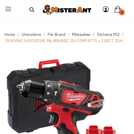
0
Home
Utensileria
Per Brand
Milwaukee
Sistema M12
TRAPANO AVVITATORE MILWAUKEE 12V COMPATTO + 2 BATT 2AH