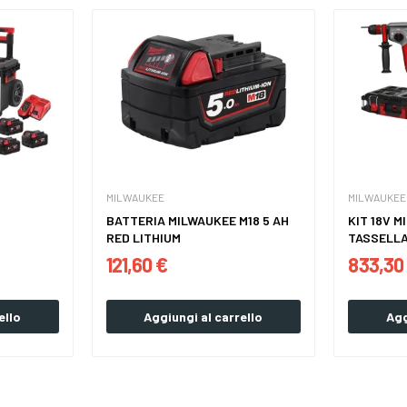
MILWAUKEE
MILWAUKEE
BATTERIA MILWAUKEE M18 5 AH
KIT 18V M
RED LITHIUM
TASSELLA
125 +...
121,60 €
833,30
ello
Aggiungi al carrello
Agg