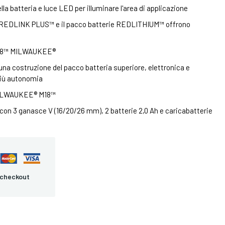
ella batteria e luce LED per illuminare l'area di applicazione
ica REDLINK PLUS™ e il pacco batterie REDLITHIUM™ offrono
 M18™ MILWAUKEE®
a costruzione del pacco batteria superiore, elettronica e
 più autonomia
 MILWAUKEE® M18™
on 3 ganasce V (16/20/26 mm), 2 batterie 2,0 Ah e caricabatterie
 checkout