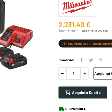
2.231,40 €
Tasse incluse
Spedito in 24 ore
Aggiungi 99,00 € → spedizione gr
Condividi
Aggiungi A
Acquista Subito
local_shipping
DISPONIBILE