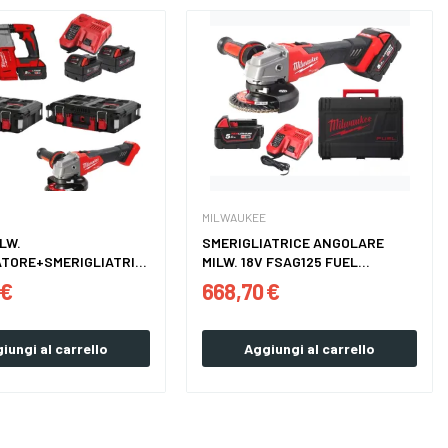
MILWAUKEE
ILW.
SMERIGLIATRICE ANGOLARE
TORE+SMERIGLIATRICE
MILW. 18V FSAG125 FUEL...
 €
668,70 €
iungi al carrello
Aggiungi al carrello