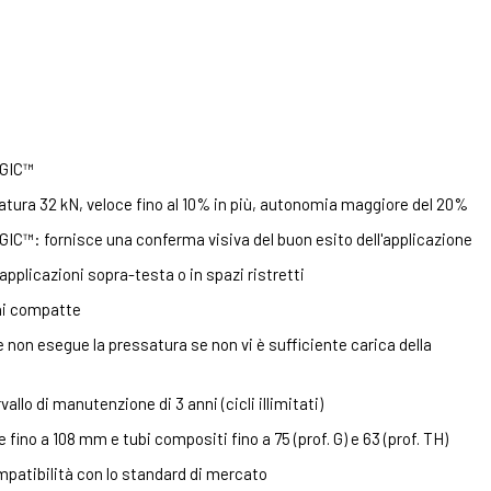
OGIC™
atura 32 kN, veloce fino al 10% in più, autonomia maggiore del 20%
C™: fornisce una conferma visiva del buon esito dell'applicazione
applicazioni sopra-testa o in spazi ristretti
ni compatte
le non esegue la pressatura se non vi è sufficiente carica della
llo di manutenzione di 3 anni (cicli illimitati)
fino a 108 mm e tubi compositi fino a 75 (prof. G) e 63 (prof. TH)
patibilità con lo standard di mercato