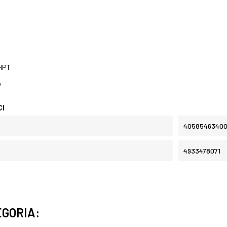
HPT
o
CI
40585463400
4933478071
EGORIA: