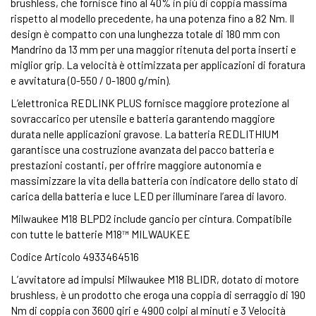
brushless, che fornisce fino al 40% in più di coppia massima
rispetto al modello precedente, ha una potenza fino a 82 Nm. Il
design è compatto con una lunghezza totale di 180 mm con
Mandrino da 13 mm per una maggior ritenuta del porta inserti e
miglior grip. La velocità è ottimizzata per applicazioni di foratura
e avvitatura (0-550 / 0-1800 g/min).
L’elettronica REDLINK PLUS fornisce maggiore protezione al
sovraccarico per utensile e batteria garantendo maggiore
durata nelle applicazioni gravose. La batteria REDLITHIUM
garantisce una costruzione avanzata del pacco batteria e
prestazioni costanti, per offrire maggiore autonomia e
massimizzare la vita della batteria con indicatore dello stato di
carica della batteria e luce LED per illuminare l’area di lavoro.
Milwaukee M18 BLPD2 include gancio per cintura. Compatibile
con tutte le batterie M18™ MILWAUKEE
Codice Articolo 4933464516
L’avvitatore ad impulsi Milwaukee M18 BLIDR, dotato di motore
brushless, è un prodotto che eroga una coppia di serraggio di 190
Nm di coppia con 3600 giri e 4900 colpi al minuti e 3 Velocità