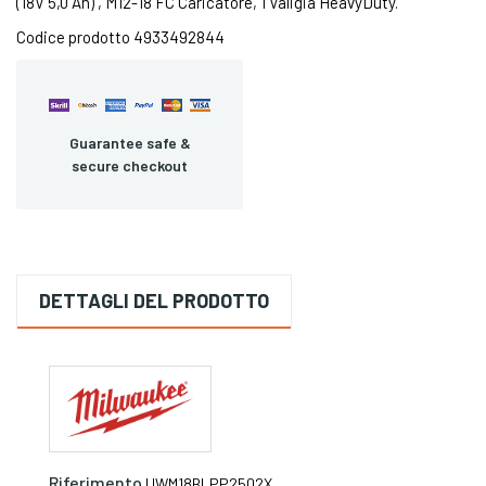
(18V 5,0 Ah) , M12-18 FC Caricatore, 1 Valigia HeavyDuty.
Codice prodotto 4933492844
Guarantee safe &
secure checkout
DETTAGLI DEL PRODOTTO
Riferimento
UWM18BLPP2502X