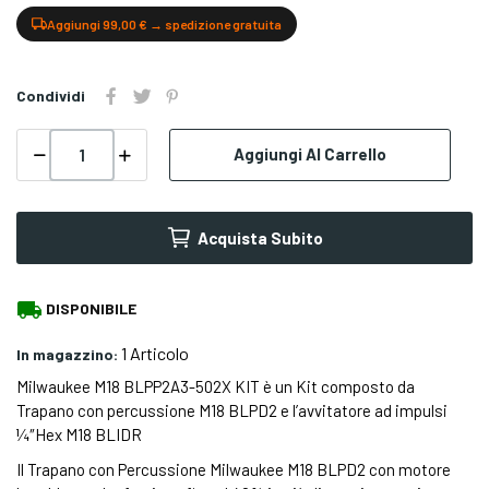
Aggiungi 99,00 € → spedizione gratuita
Condividi
Aggiungi Al Carrello
Acquista Subito
local_shipping
DISPONIBILE
1 Articolo
In magazzino:
Milwaukee M18 BLPP2A3-502X KIT è un Kit composto da
Trapano con percussione M18 BLPD2 e l’avvitatore ad impulsi
¼″Hex M18 BLIDR
Il Trapano con Percussione Milwaukee M18 BLPD2 con motore