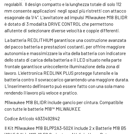
regolabili. Il design compatto e la lunghezza totale di solo 112
mm consente applicazioni negli spazi più ristretti con attacco
esagonale da 1/4″. L’avvitatore ad impulsi Milwaukee M18 BLIDR
è dotato di 3 modalità DRIVE CONTROL che permettono
all’utente di selezionare diverse velocità e coppie differenti.
La batteria REDLITHIUM garantisce una costruzione avanzata
del pacco batteria e prestazioni costanti, per offrire maggiore
autonomia e massimizzare la vita della batteria con indicatore
dello stato di carica della batteria e il LED situato nella parte
frontale garantisce un’eccellente illuminazione della zona di
lavoro. L’elettronica REDLINK PLUS protegge l’utensile e la
batteria contro il sovraccarico garantendo una maggiore durata.
L’inserimento dell’inserto può essere fatto con una sola mano
rendendo il lavoro più veloce e pratico.
Milwaukee M18 BLIDR include gancio per cintura. Compatibile
con tutte le batterie M18™ MILWAUKEE
Codice Articolo 4933492842
Il Kit Milwaukee M18 BLPP2A3-502X include 2 x Batterie M18 B5