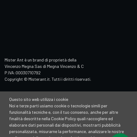
Mister Ant è un brand di proprietà della
Vincenzo Megna Sas di Megna Vincenzo & C
P.IVA:00030710792
Copyright © Misterant.it. Tutti i diritti riservati.
Questo sito web utilizza i cookie
Noi e terze parti usiamo cookie o tecnologie simili per
funzionalità tecniche e, con il tuo consenso, anche per altre
finalità descritte nella Cookie Policy quali raccogliere ed
elaborare dati personali dai dispositivi, mostrarti pubblicità
personalizzata, misurarne la performance, analizzare le nostre