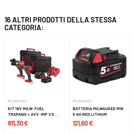
16 ALTRI PRODOTTI DELLA STESSA
CATEGORIA:
MILWAUKEE
MILWAUKEE
KIT 18V MILW. FUEL
BATTERIA MILWAUKEE M18
TRAPANO + AVV. IMP 1/2
5 AH RED LITHIUM
COMP...
811,30 €
121,60 €