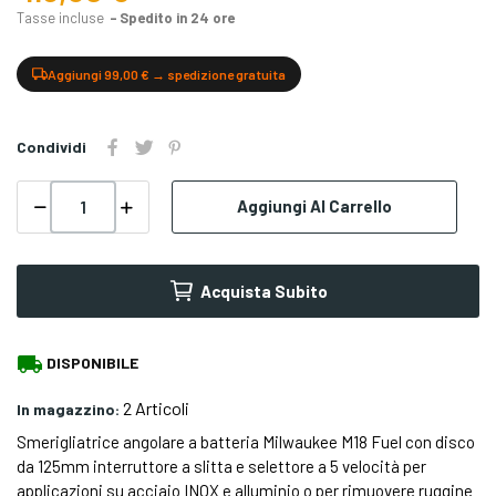
Tasse incluse
Spedito in 24 ore
Aggiungi 99,00 € → spedizione gratuita
Condividi
Aggiungi Al Carrello
Acquista Subito
local_shipping
DISPONIBILE
2 Articoli
In magazzino:
Smerigliatrice angolare a batteria Milwaukee M18 Fuel con disco
da 125mm interruttore a slitta e selettore a 5 velocità per
applicazioni su acciaio INOX e alluminio o per rimuovere ruggine