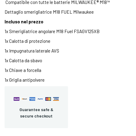
Compatibile con tutte le batterie MILWAUKEE® M18™
Dettaglio smerigliatrice M18 FUEL Milwaukee
Incluso nel prezzo
1x Smerigliatrice angolare M18 Fuel FSAGV125XB
1x Calotta di protezione
1x Impugnatura laterale AVS
1x Calotta da sbavo
1x Chiave a forcella
1x Griglia antipolvere
Guarantee safe &
secure checkout