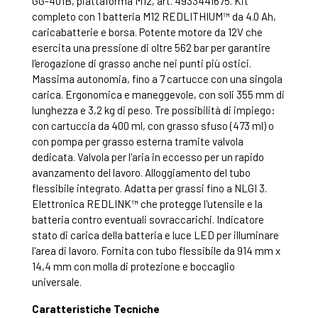
GG-401B, piattaforma M12, art. 4933441675. Kit
completo con 1 batteria M12 REDLITHIUM™ da 4.0 Ah,
caricabatterie e borsa. Potente motore da 12V che
esercita una pressione di oltre 562 bar per garantire
l'erogazione di grasso anche nei punti più ostici.
Massima autonomia, fino a 7 cartucce con una singola
carica. Ergonomica e maneggevole, con soli 355 mm di
lunghezza e 3,2 kg di peso. Tre possibilità di impiego:
con cartuccia da 400 ml, con grasso sfuso (473 ml) o
con pompa per grasso esterna tramite valvola
dedicata. Valvola per l'aria in eccesso per un rapido
avanzamento del lavoro. Alloggiamento del tubo
flessibile integrato. Adatta per grassi fino a NLGI 3.
Elettronica REDLINK™ che protegge l'utensile e la
batteria contro eventuali sovraccarichi. Indicatore
stato di carica della batteria e luce LED per illuminare
l'area di lavoro. Fornita con tubo flessibile da 914 mm x
14,4 mm con molla di protezione e boccaglio
universale.
Caratteristiche Tecniche