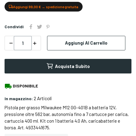
Aggiungi 99,00 € → spedizione gratuita
Condividi
Aggiungi Al Carrello
Acquista Subito
local_shipping
DISPONIBILE
2 Articoli
In magazzino:
Pistola per grasso Milwaukee M12 GG-401B a batteria 12V,
pressione oltre 562 bar, autonomia fino a 7 cartucce per carica,
cartuccia 400 ml. Kit con 1 batteria 4.0 Ah, caricabatterie e
borsa. Art. 4933441675.