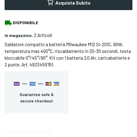
Acquista Subito
local_shipping
DISPONIBILE
2 Articoli
In magazzino:
Saldatore compatto a batteria Milwaukee M12 SI-201C, 90W,
temperatura max 400°C, riscaldamento in 20-30 secondi, testa
bloccabile 0°/45°/90°. Kit con 1 batteria 2.0 Ah, caricabatterie e
2 punte. Art. 4933459761.
Guarantee safe &
secure checkout