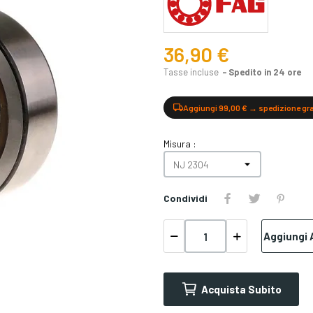
36,90 €
Tasse incluse
Spedito in 24 ore
Aggiungi 99,00 € → spedizione gr
Misura :
Condividi
Aggiungi A
Acquista Subito