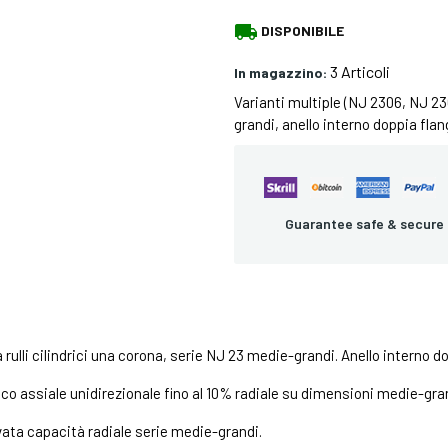
local_shipping
DISPONIBILE
3 Articoli
In magazzino:
Varianti multiple (NJ 2306, NJ 230
grandi, anello interno doppia fla
Guarantee safe & secure
a rulli cilindrici una corona, serie NJ 23 medie-grandi. Anello interno d
ico assiale unidirezionale fino al 10% radiale su dimensioni medie-gra
vata capacità radiale serie medie-grandi.