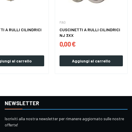
FAG
I A RULLI CILINDRICI
CUSCINETTI A RULLI CILINDRICI
NJ 3XX
0,00 €
iungi al carrello
Aggiungi al carrello
NEWSLETTER
Iscriviti alla nostra newsletter per rimanere aggiornato sulle nostre
offerte!