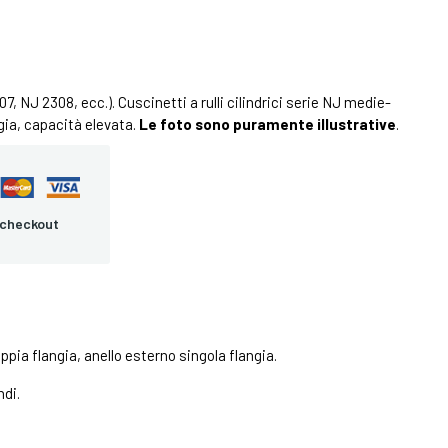
7, NJ 2308, ecc.). Cuscinetti a rulli cilindrici serie NJ medie-
ngia, capacità elevata.
Le foto sono puramente illustrative
.
 checkout
oppia flangia, anello esterno singola flangia.
ndi.