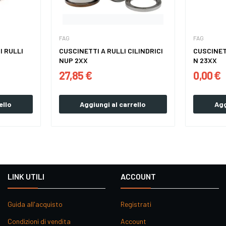
FAG
FAG
I RULLI
CUSCINETTI A RULLI CILINDRICI
CUSCINETT
NUP 2XX
N 23XX
27,85 €
0,00 €
ello
Aggiungi al carrello
Agg
LINK UTILI
ACCOUNT
Guida all'acquisto
Registrati
Condizioni di vendita
Account