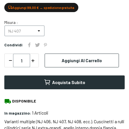
Aggiungi 99,00 € → spedizione gratuita
Misura :
Condividi
Aggiungi Al Carrello
Acquista Subito
local_shipping
DISPONIBILE
1 Articoli
In magazzino:
Varianti multiple (NJ 406, NJ 407, NJ 408, ecc.). Cuscinetti a rulli
cilindrici serie NJ extra-grandi, anello interno doppia flangia,