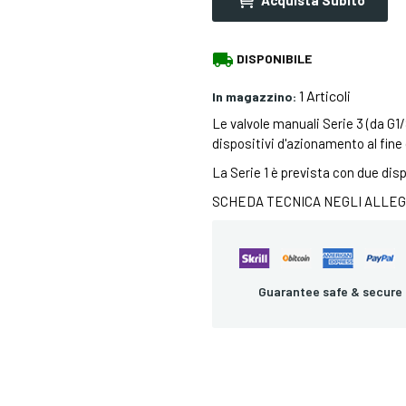
local_shipping
DISPONIBILE
1 Articoli
In magazzino:
Le valvole manuali Serie 3 (da G1/8
dispositivi d'azionamento al fine 
La Serie 1 è prevista con due disp
SCHEDA TECNICA NEGLI ALLEG
Guarantee safe & secure