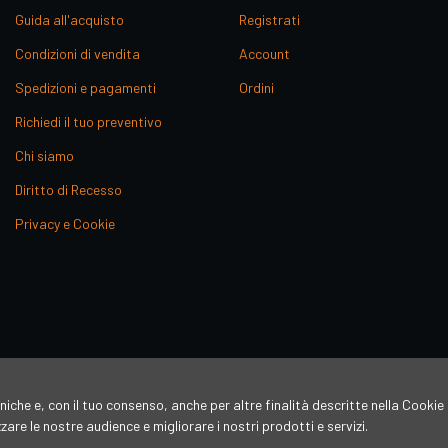
Guida all'acquisto
Registrati
Condizioni di vendita
Account
Spedizioni e pagamenti
Ordini
Richiedi il tuo preventivo
Chi siamo
Diritto di Recesso
Privacy e Cookie
niche e, con il tuo consenso, anche per altre finalità descritte nella Cookie 
re le nostre audience e migliorare i nostri prodotti e servizi.