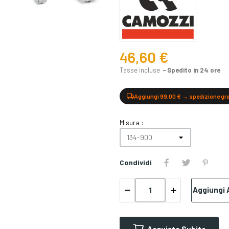
46,60 €
Tasse incluse
Spedito in 24 ore
Aggiungi 99,00 € → spedizione gr
Misura :
Condividi
Aggiungi A
Acquista Subito