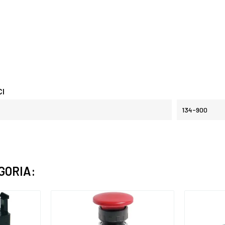
CI
134-900
GORIA: