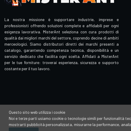
La nostra missione è supportare industrie, imprese e
professionisti offrendo soluzioni complete e affidabili per ogni
esigenza lavorativa. MisterAnt seleziona con cura prodotti di
qualità dai migliori marchi del settore, coprendo decine di ambiti
merceologici. Siamo distributori diretti dei marchi presenti a
catalogo, garantendo competenza tecnica, disponibilità e un
servizio dedicato che facilita ogni scelta. Affidati a MisterAnt
per le tue forniture: troverai esperienza, sicurezza e supporto
costante per il tuo lavoro.
Questo sito web utilizza i cookie
Noi e terze parti usiamo cookie o tecnologie simili per funzionalità tec
Mister Ant è un brand di proprietà della
mostrarti pubblicità personalizzata, misurarne la performance, analizza
Vincenzo Megna Sas di Megna Vincenzo & C