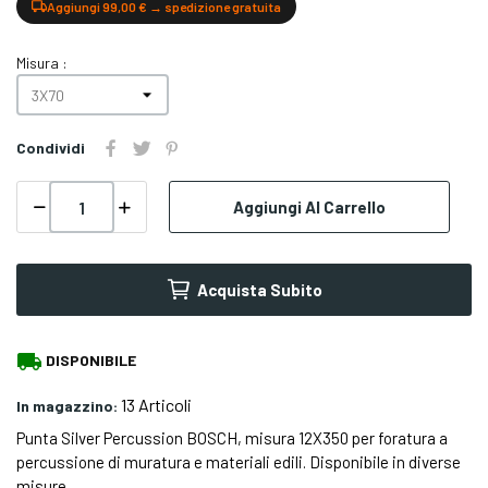
Aggiungi 99,00 € → spedizione gratuita
Misura :
Condividi
Aggiungi Al Carrello
Acquista Subito
local_shipping
DISPONIBILE
13 Articoli
In magazzino:
Punta Silver Percussion BOSCH, misura 12X350 per foratura a
percussione di muratura e materiali edili. Disponibile in diverse
misure.