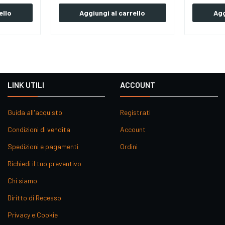
ello
Aggiungi al carrello
Agg
LINK UTILI
ACCOUNT
Guida all'acquisto
Registrati
Condizioni di vendita
Account
Spedizioni e pagamenti
Ordini
Richiedi il tuo preventivo
Chi siamo
Diritto di Recesso
Privacy e Cookie