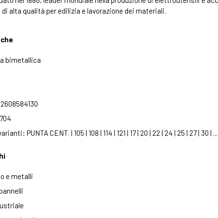
ato nel 1886, leader mondiale nella produzione di elettroutensili e ac
 di alta qualità per edilizia e lavorazione dei materiali.
iche
a bimetallica
: 2608584130
7704
rianti: PUNTA CENT. | 105 | 108 | 114 | 121 | 17 | 20 | 22 | 24 | 25 | 27 | 30 | .
hi
o e metalli
 pannelli
ustriale