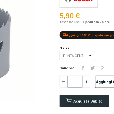
5,90 €
Tasse incluse
Spedito in 24 ore
Aggiungi 99,00 € → spedizione gr
Misura :
Condividi
Aggiungi A
Acquista Subito