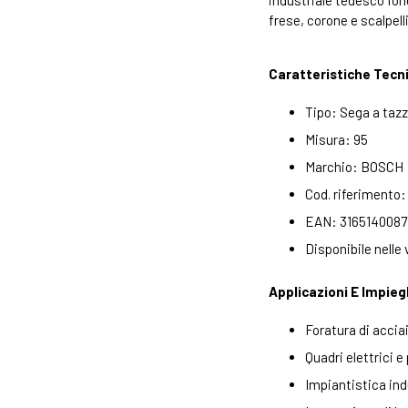
industriale tedesco fond
frese, corone e scalpelli
Caratteristiche Tecn
Tipo: Sega a tazz
Misura: 95
Marchio: BOSCH
Cod. riferimento
EAN: 316514008
Disponibile nelle va
Applicazioni E Impieg
Foratura di acciai
Quadri elettrici e
Impiantistica ind