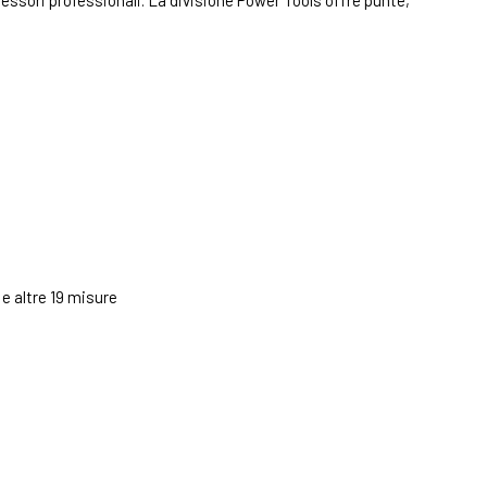
cessori professionali. La divisione Power Tools offre punte,
.. e altre 19 misure