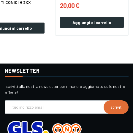
TI CONICI H 3XX
20,00 €
Aggiungi al carrello
iungi al carrello
NEWSLETTER
Iscriviti alla nostra newsletter per rimanere aggiornato sulle nostre
offerte!
Iscriviti