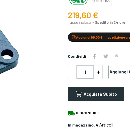
219,60 €
Tasse incluse
Spedito in 24 ore
Aggiungi 99,00 € → spedizione gr
Condividi
Aggiungi A
Acquista Subito
local_shipping
DISPONIBILE
4 Articoli
In magazzino: