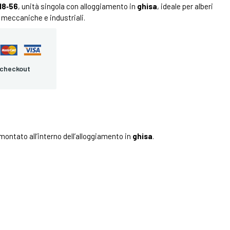
18‑56
, unità singola con alloggiamento in
ghisa
, ideale per alberi
i meccaniche e industriali.
 checkout
montato all’interno dell’alloggiamento in
ghisa
.