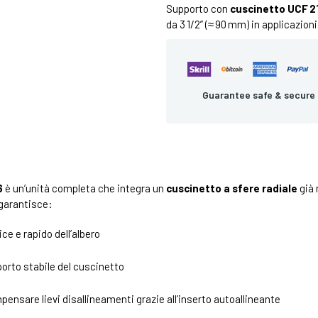
Supporto con
cuscinetto UCF 2
da 3 1/2” (≈ 90 mm) in applicazion
Guarantee safe & secure
6
è un’unità completa che integra un
cuscinetto a sfere radiale
già 
garantisce:
e e rapido dell’albero
orto stabile del cuscinetto
pensare lievi disallineamenti grazie all’inserto autoallineante