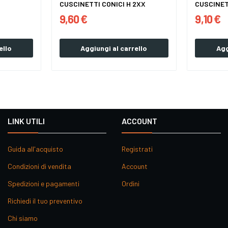
CUSCINETTI CONICI H 2XX
CUSCINET
9,60 €
9,10 €
ello
Aggiungi al carrello
Agg
LINK UTILI
ACCOUNT
Guida all'acquisto
Registrati
Condizioni di vendita
Account
Spedizioni e pagamenti
Ordini
Richiedi il tuo preventivo
Chi siamo