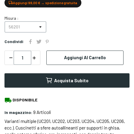
Aggiungi 99,00 € → spedizione gratuita
Misura :
Condividi
Aggiungi Al Carrello
Acquista Subito
local_shipping
DISPONIBILE
9 Articoli
In magazzino:
Varianti multiple (UC201, UC202, UC203, UC204, UC205, UC206,
ecc.). Cuscinetti a sfere autoallineanti per supporti in ghisa,