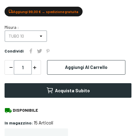
Aggiungi 99,00 € → spedizione gratuita
Misura :
Condividi
Aggiungi Al Carrello
Acquista Subito
local_shipping
DISPONIBILE
15 Articoli
In magazzino: