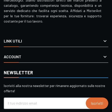
merceologici. Siamo distributori diretti dei marchi presenti a
catalogo, garantendo competenza tecnica, disponibilità e un
servizio dedicato che facilita ogni scelta. Affidati a MisterAnt
per le tue forniture: troverai esperienza, sicurezza e supporto
costante per il tuo lavoro.

LINK UTILI

ACCOUNT
NEWSLETTER
Iscriviti alla nostra newsletter per rimanere aggiornato sulle nostre
offerte!
Iscriviti