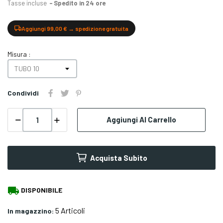
Tasse incluse
Spedito in 24 ore
Aggiungi 99,00 € → spedizione gratuita
Misura :
Condividi
Aggiungi Al Carrello
Acquista Subito
local_shipping
DISPONIBILE
5 Articoli
In magazzino: