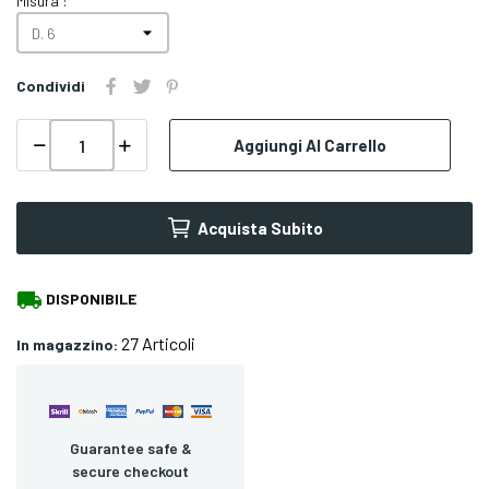
Misura :
Condividi
Aggiungi Al Carrello
Acquista Subito
local_shipping
DISPONIBILE
27 Articoli
In magazzino:
Guarantee safe &
secure checkout