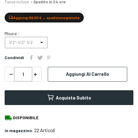
Tasse incluse
Spedito in 24 ore
Aggiungi 99,00 € → spedizione gratuita
Misura :
Condividi
Aggiungi Al Carrello
Acquista Subito
local_shipping
DISPONIBILE
22 Articoli
In magazzino: