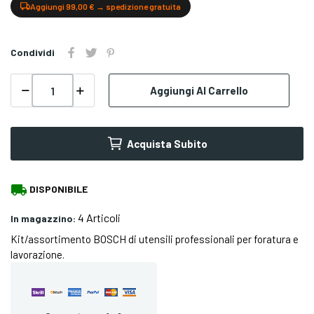
Aggiungi 99,00 € → spedizione gratuita
Condividi
Aggiungi Al Carrello
Acquista Subito
local_shipping
DISPONIBILE
4 Articoli
In magazzino:
Kit/assortimento BOSCH di utensili professionali per foratura e
lavorazione.