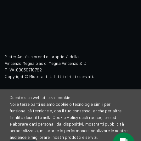
Mister Ant è un brand di proprietà della
Vincenzo Megna Sas di Megna Vincenzo & C
P.IVA:00030710792
Copyright © Misterant.it. Tutti i diritti riservati.
Questo sito web utilizza i cookie
Noi e terze parti usiamo cookie o tecnologie simili per
funzionalità tecniche e, con il tuo consenso, anche per altre
finalità descritte nella Cookie Policy quali raccogliere ed
elaborare dati personali dai dispositivi, mostrarti pubblicità
personalizzata, misurarne la performance, analizzare le nostre
audience e migliorare i nostri prodotti e servizi.