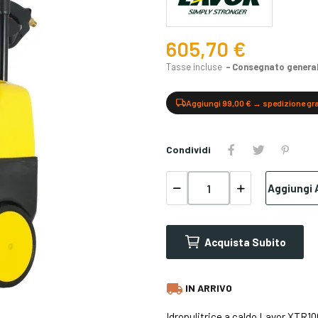
605,70 €
Tasse incluse
Consegnato generalm
Aggiungi 99,00 € → spedizione gr
Condividi
Aggiungi A
Acquista Subito
local_shipping
IN ARRIVO
Idropulitrice a caldo Lavor XTR1