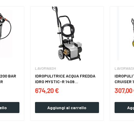
LAVORWASH
LAVORWAS
 200 BAR
IDROPULITRICE ACQUA FREDDA
IDROPULI
OR
IDRO MYSTIC-R 1409...
CRUISER 
674,20 €
307,00
ello
Aggiungi al carrello
Agg