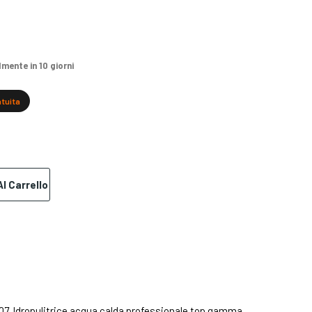
ente in 10 giorni
atuita
l Carrello
007. Idropulitrice acqua calda professionale top gamma.