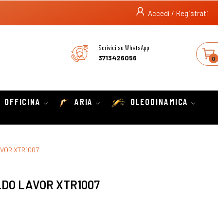
Accedi / Registrati
Scrivici su WhatsApp
3713426056
0
OFFICINA
ARIA
OLEODINAMICA
AVOR XTR1007
LDO LAVOR XTR1007