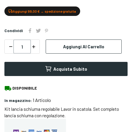
Aggiungi 99,00 € → spedizione gratuita
Condividi
Aggiungi Al Carrello
Acquista Subito
local_shipping
DISPONIBILE
1 Articolo
In magazzino:
Kit lancia schiuma regolabile Lavor in scatola. Set completo
lancia schiuma con regolazione.