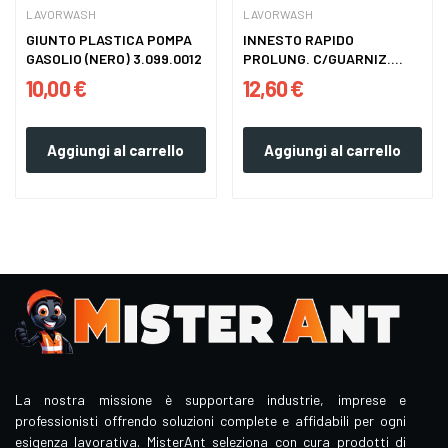
LAVORWASH
LAVORWASH
GIUNTO PLASTICA POMPA
INNESTO RAPIDO
GASOLIO (NERO) 3.099.0012
PROLUNG. C/GUARNIZ.
5.009.0611
10,00 €
12,60 €
Aggiungi al carrello
Aggiungi al carrello
La nostra missione è supportare industrie, imprese e
professionisti offrendo soluzioni complete e affidabili per ogni
esigenza lavorativa. MisterAnt seleziona con cura prodotti di