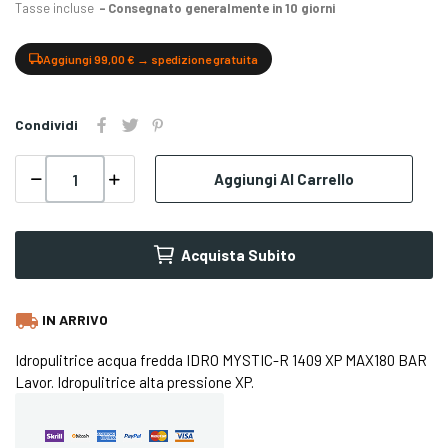
Tasse incluse
Consegnato generalmente in 10 giorni
Aggiungi 99,00 € → spedizione gratuita
Condividi
Aggiungi Al Carrello
Acquista Subito
local_shipping
IN ARRIVO
Idropulitrice acqua fredda IDRO MYSTIC-R 1409 XP MAX180 BAR
Lavor. Idropulitrice alta pressione XP.