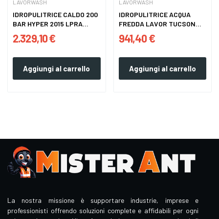
LAVORWASH
LAVORWASH
IDROPULITRICE CALDO 200
IDROPULITRICE ACQUA
BAR HYPER 2015 LPRA
FREDDA LAVOR TUCSON
LAVOR
1509GL...
2.329,10 €
941,40 €
Aggiungi al carrello
Aggiungi al carrello
La nostra missione è supportare industrie, imprese e
professionisti offrendo soluzioni complete e affidabili per ogni