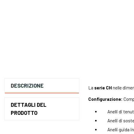
DESCRIZIONE
La
serie CH
nelle dimen
Configurazione:
Compo
DETTAGLI DEL
Anelli di ten
PRODOTTO
Anelli di sos
Anelli guida i