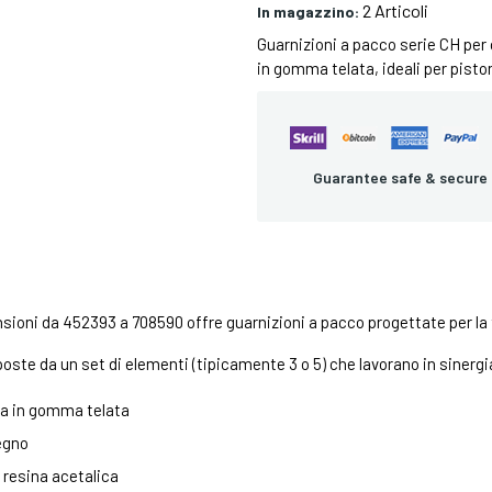
2 Articoli
In magazzino:
Guarnizioni a pacco serie CH per c
in gomma telata, ideali per pisto
Guarantee safe & secure
sioni da 452393 a 708590 offre guarnizioni a pacco progettate per la ten
ste da un set di elementi (tipicamente 3 o 5) che lavorano in sinergi
uta in gomma telata
tegno
n resina acetalica