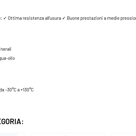
:
✓ Ottima resistenza all'usura ✓ Buone prestazioni a medie pressioni
inerali
qua-olio
da -30°C a +130°C
EGORIA: