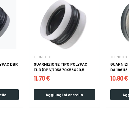
TECNOTEX
TECNOTEX
LYPAC DBR
GUARNIZIONE TIPO POLYPAC
GUARNIZI
EUD (DPS)7058 70X58X20,5
DA 196118
11,70 €
10,80 €
ello
Aggiungi al carrello
Agg