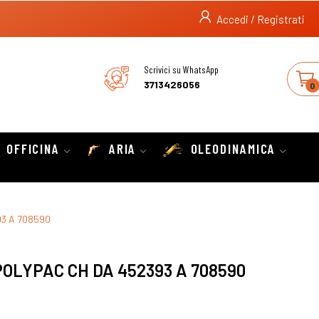
Accedi / Registrati
Scrivici su WhatsApp
3713426056
0
OFFICINA
ARIA
OLEODINAMICA
93 A 708590
POLYPAC CH DA 452393 A 708590