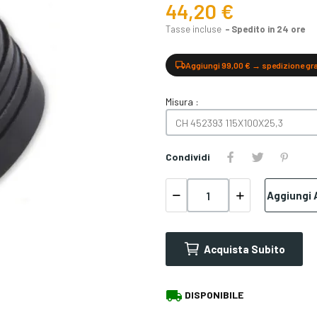
44,20 €
Tasse incluse
Spedito in 24 ore
Aggiungi 99,00 € → spedizione gr
Misura :
Condividi
Aggiungi A
Acquista Subito
local_shipping
DISPONIBILE