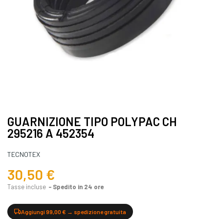
GUARNIZIONE TIPO POLYPAC CH
295216 A 452354
TECNOTEX
30,50 €
Tasse incluse
Spedito in 24 ore
Aggiungi 99,00 € → spedizione gratuita