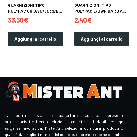
GUARNIZIONI TIPO
GUARNIZIONI TIPO
POLYPAC CH DA 078039/B A
POLYPAC E/DWR DA 30 A
287212
250
33,50 €
2,40 €
Aggiungi al carrello
Aggiungi al carrello
La nostra missione è supportare industrie, imprese e
professionisti offrendo soluzioni complete e affidabili per ogni
esigenza lavorativa. MisterAnt seleziona con cura prodotti di
qualità dai migliori marchi del settore, coprendo decine di ambiti