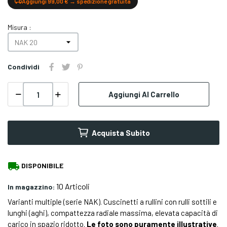
Aggiungi 99,00 € → spedizione gratuita
Misura :
Condividi
Aggiungi Al Carrello
Acquista Subito
local_shipping
DISPONIBILE
10 Articoli
In magazzino:
Varianti multiple (serie NAK). Cuscinetti a rullini con rulli sottili e
lunghi (aghi), compattezza radiale massima, elevata capacità di
carico in spazio ridotto.
Le foto sono puramente illustrative
.