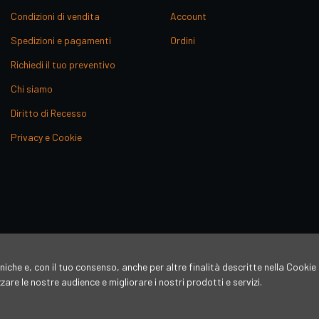
Condizioni di vendita
Account
Spedizioni e pagamenti
Ordini
Richiedi il tuo preventivo
Chi siamo
Diritto di Recesso
Privacy e Cookie
niche e, con il tuo consenso, anche per altre finalità descritte nella Cookie 
re le nostre audience e migliorare i nostri prodotti e servizi.