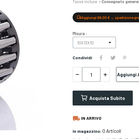
Tasse incluse
Consegnato generalm
Aggiungi 99,00 € → spedizione gr
Misura :
Condividi
Aggiungi A
Acquista Subito
local_shipping
IN ARRIVO
0 Articoli
In magazzino: