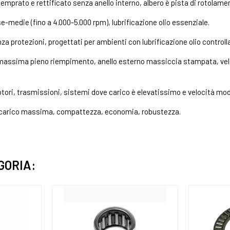
temprato e rettificato senza anello interno, albero è pista di rotolame
e-medie (fino a 4.000-5.000 rpm), lubrificazione olio essenziale.
nza protezioni, progettati per ambienti con lubrificazione olio controll
massima pieno riempimento, anello esterno massiccia stampata, vel
otori, trasmissioni, sistemi dove carico è elevatissimo e velocità mo
i carico massima, compattezza, economia, robustezza.
GORIA: