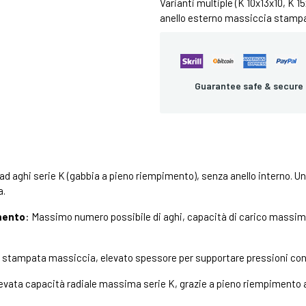
Varianti multiple (K 10x13x10, K 15
anello esterno massiccia stampa
Guarantee safe & secure
ad aghi serie K (gabbia a pieno riempimento), senza anello interno. U
a.
mento
: Massimo numero possibile di aghi, capacità di carico massima 
 stampata massiccia, elevato spessore per supportare pressioni con
levata capacità radiale massima serie K, grazie a pieno riempimento 