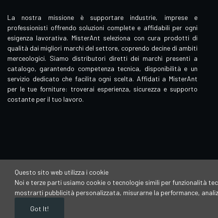
La nostra missione è supportare industrie, imprese e
professionisti offrendo soluzioni complete e affidabili per ogni
esigenza lavorativa. MisterAnt seleziona con cura prodotti di
qualità dai migliori marchi del settore, coprendo decine di ambiti
merceologici. Siamo distributori diretti dei marchi presenti a
catalogo, garantendo competenza tecnica, disponibilità e un
servizio dedicato che facilita ogni scelta. Affidati a MisterAnt
per le tue forniture: troverai esperienza, sicurezza e supporto
costante per il tuo lavoro.
Questo sito web utilizza i cookie
Noi e terze parti usiamo cookie o tecnologie simili per funzionalità tec
Mister Ant è un brand di proprietà della
mostrarti pubblicità personalizzata, misurarne la performance, analizza
Vincenzo Megna Sas di Megna Vincenzo & C
P.IVA:00030710792
Got It!
Copyright © Misterant.it. Tutti i diritti riservati.