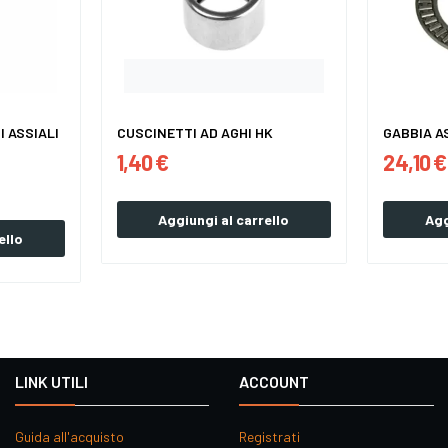
 ASSIALI
CUSCINETTI AD AGHI HK
GABBIA A
1,40 €
24,10 €
Aggiungi al carrello
Agg
ello
LINK UTILI
ACCOUNT
Guida all'acquisto
Registrati