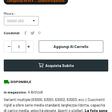
Aggiungi 99,00 € → spedizione gratuita
Misura :
Condividi
Aggiungi Al Carrello
Acquista Subito
local_shipping
DISPONIBILE
4 Articoli
In magazzino:
Varianti multiple (63000, 63001, 63002, 63003, ecc.). Cuscinetti
rigidi a sfere serie media standard, larghezza ridotta, capacità
di carico media, velocità elevate. Aperti o sigillati.
Le foto sono