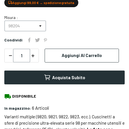
Aggiungi 99,00 € → spedizione gratuita
Misura :
Condividi
Aggiungi Al Carrello
Acquista Subito
local_shipping
DISPONIBILE
6 Articoli
In magazzino:
Varianti multiple (9820, 9821, 9822, 9823, ecc.). Cuscinetti a
sfere di precisione ultra-elevata serie 98 per macchine utensili e