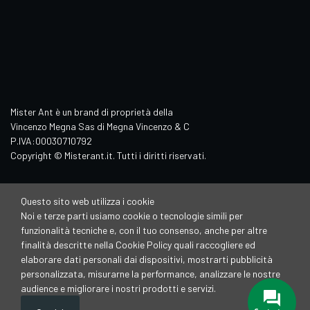
Mister Ant è un brand di proprietà della
Vincenzo Megna Sas di Megna Vincenzo & C
P.IVA:00030710792
Copyright © Misterant.it. Tutti i diritti riservati.
Questo sito web utilizza i cookie
Noi e terze parti usiamo cookie o tecnologie simili per
funzionalità tecniche e, con il tuo consenso, anche per altre
finalità descritte nella Cookie Policy quali raccogliere ed
elaborare dati personali dai dispositivi, mostrarti pubblicità
personalizzata, misurarne la performance, analizzare le nostre
audience e migliorare i nostri prodotti e servizi.