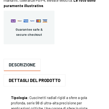
mandrini, tolleranze P5/P4, elevate velocità.
Le foto sono
puramente illustrative
.
Guarantee safe &
secure checkout
DESCRIZIONE
DETTAGLI DEL PRODOTTO
Tipologia
: Cuscinetti radiali rigidi a sfere a gola
profonda, serie 98 di ultra-alta precisione per
applicazioni critiche. Una corona di sfere in piste