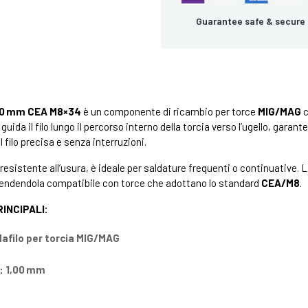
Guarantee safe & secure
,00 mm CEA M8×34
è un componente di ricambio per torce
MIG/MAG
c
guida il filo lungo il percorso interno della torcia verso l’ugello, ga
 filo precisa e senza interruzioni.
resistente all’usura, è ideale per saldature frequenti o continuative.
 rendendola compatibile con torce che adottano lo standard
CEA/M8
.
INCIPALI:
afilo per torcia MIG/MAG
o:
1,00 mm