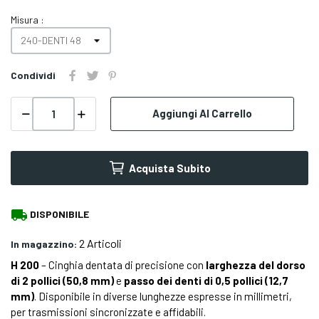
Misura :
Condividi
Aggiungi Al Carrello
Acquista Subito
local_shipping
DISPONIBILE
2 Articoli
In magazzino:
H 200
– Cinghia dentata di precisione con
larghezza del dorso
di 2 pollici (50,8 mm)
e
passo dei denti di 0,5 pollici (12,7
mm)
. Disponibile in diverse lunghezze espresse in millimetri,
per trasmissioni sincronizzate e affidabili.