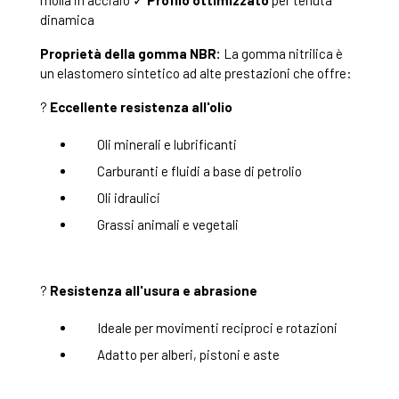
molla in acciaio ✓
Profilo ottimizzato
per tenuta
dinamica
Proprietà della gomma NBR:
La gomma nitrilica è
un elastomero sintetico ad alte prestazioni che offre:
?
Eccellente resistenza all'olio
Oli minerali e lubrificanti
Carburanti e fluidi a base di petrolio
Oli idraulici
Grassi animali e vegetali
?
Resistenza all'usura e abrasione
Ideale per movimenti reciproci e rotazioni
Adatto per alberi, pistoni e aste