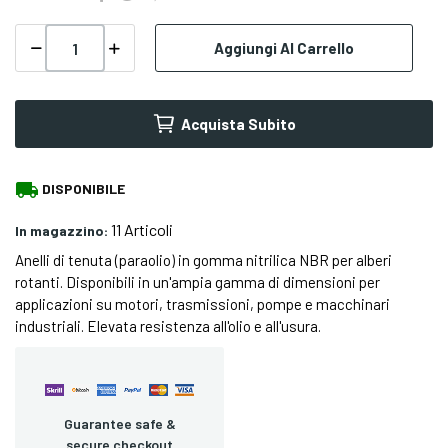
Aggiungi Al Carrello
Acquista Subito
local_shipping
DISPONIBILE
11 Articoli
In magazzino:
Anelli di tenuta (paraolio) in gomma nitrilica NBR per alberi
rotanti. Disponibili in un'ampia gamma di dimensioni per
applicazioni su motori, trasmissioni, pompe e macchinari
industriali. Elevata resistenza all'olio e all'usura.
Guarantee safe &
secure checkout