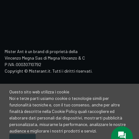
Mister Ant è un brand di proprietà della
Vincenzo Megna Sas di Megna Vincenzo & C
P.IVA:00030710792
Copyright © Misterant.it. Tutti i diritti riservati.
Questo sito web utilizza i cookie
Noi e terze parti usiamo cookie o tecnologie simili per
funzionalità tecniche e, con il tuo consenso, anche per altre
finalità descritte nella Cookie Policy quali raccogliere ed
elaborare dati personali dai dispositivi, mostrarti pubblicità
personalizzata, misurarne la performance, analizzare le nostre
audience e migliorare i nostri prodotti e servizi.