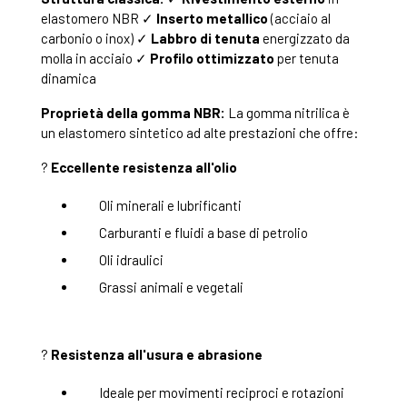
elastomero NBR ✓
Inserto metallico
(acciaio al
carbonio o inox) ✓
Labbro di tenuta
energizzato da
molla in acciaio ✓
Profilo ottimizzato
per tenuta
dinamica
Proprietà della gomma NBR:
La gomma nitrilica è
un elastomero sintetico ad alte prestazioni che offre:
?
Eccellente resistenza all'olio
Oli minerali e lubrificanti
Carburanti e fluidi a base di petrolio
Oli idraulici
Grassi animali e vegetali
?
Resistenza all'usura e abrasione
Ideale per movimenti reciproci e rotazioni