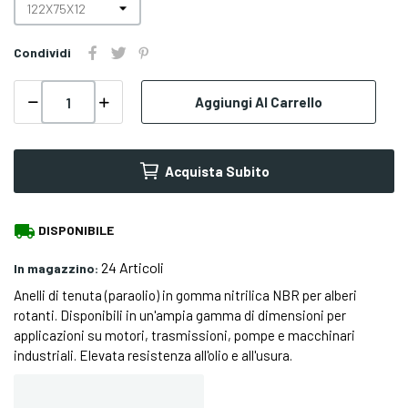
Condividi
Aggiungi Al Carrello
Acquista Subito
local_shipping
DISPONIBILE
24 Articoli
In magazzino:
Anelli di tenuta (paraolio) in gomma nitrilica NBR per alberi
rotanti. Disponibili in un'ampia gamma di dimensioni per
applicazioni su motori, trasmissioni, pompe e macchinari
industriali. Elevata resistenza all'olio e all'usura.