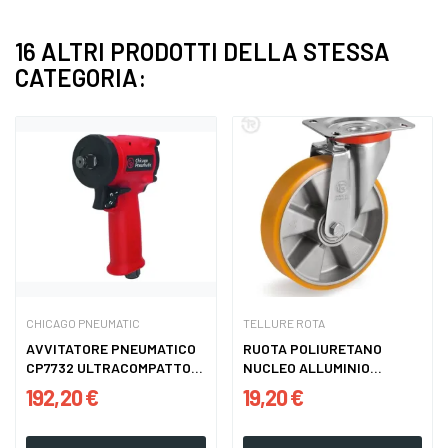
16 ALTRI PRODOTTI DELLA STESSA
CATEGORIA:
CHICAGO PNEUMATIC
TELLURE ROTA
AVVITATORE PNEUMATICO
RUOTA POLIURETANO
CP7732 ULTRACOMPATTO
NUCLEO ALLUMINIO
ATT....
PIASTRA...
192,20 €
19,20 €