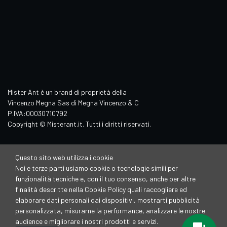
Mister Ant è un brand di proprietà della
Vincenzo Megna Sas di Megna Vincenzo & C
P.IVA:00030710792
Copyright © Misterant.it. Tutti i diritti riservati.
Questo sito web utilizza i cookie
Noi e terze parti usiamo cookie o tecnologie simili per
funzionalità tecniche e, con il tuo consenso, anche per altre
finalità descritte nella Cookie Policy quali raccogliere ed
elaborare dati personali dai dispositivi, mostrarti pubblicità
personalizzata, misurarne la performance, analizzare le nostre
audience e migliorare i nostri prodotti e servizi.