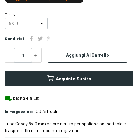
Misura :
Condividi
Aggiungi Al Carrello
Acquista Subito
local_shipping
DISPONIBILE
100 Articoli
In magazzino:
Tubo Copey 8x10 mm colore neutro per applicazioni agricole e
trasporto fluidi in impianti irrigazione.