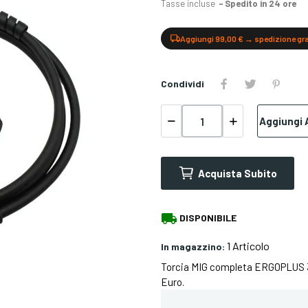
Tasse incluse
Spedito in 24 ore
Aggiungi 99,00 € → spedizione gr
Condividi
Aggiungi A
Acquista Subito
local_shipping
DISPONIBILE
1 Articolo
In magazzino:
Torcia MIG completa ERGOPLUS 3m
Euro.