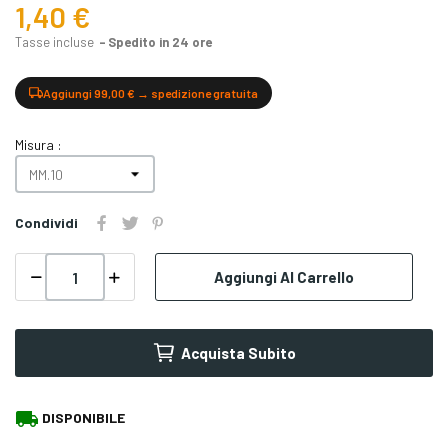
1,40 €
Tasse incluse
Spedito in 24 ore
Aggiungi 99,00 € → spedizione gratuita
Misura :
Condividi
Aggiungi Al Carrello
Acquista Subito
local_shipping
DISPONIBILE