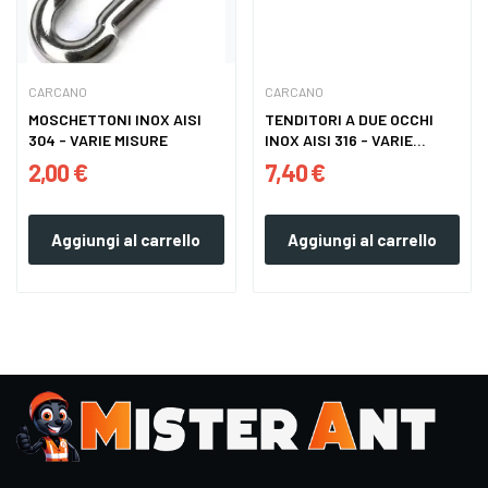
CARCANO
CARCANO
MOSCHETTONI INOX AISI
TENDITORI A DUE OCCHI
304 - VARIE MISURE
INOX AISI 316 - VARIE
MISURE
2,00 €
7,40 €
Aggiungi al carrello
Aggiungi al carrello