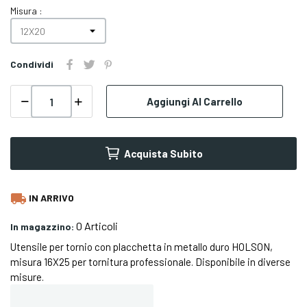
Misura :
Condividi
Aggiungi Al Carrello
Acquista Subito
local_shipping
IN ARRIVO
0 Articoli
In magazzino:
Utensile per tornio con placchetta in metallo duro HOLSON,
misura 16X25 per tornitura professionale. Disponibile in diverse
misure.