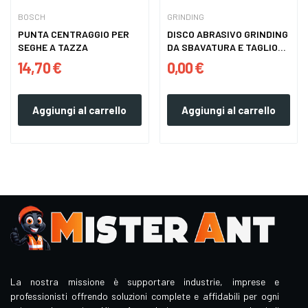
BOSCH
GRINDING
PUNTA CENTRAGGIO PER
DISCO ABRASIVO GRINDING
SEGHE A TAZZA
DA SBAVATURA E TAGLIO
E...
14,70 €
0,00 €
Aggiungi al carrello
Aggiungi al carrello
La nostra missione è supportare industrie, imprese e
professionisti offrendo soluzioni complete e affidabili per ogni