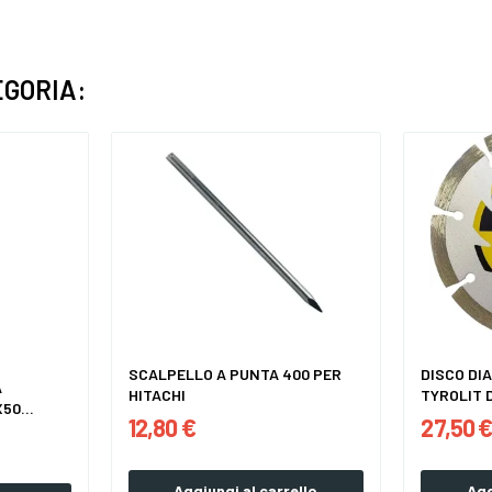
EGORIA:
SCALPELLO A PUNTA 400 PER
DISCO DI
A
HITACHI
50...
12,80 €
27,50 
Aggiungi al carrello
Agg