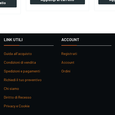
ello
LINK UTILI
ACCOUNT
Guida all'acquisto
Registrati
Condizioni di vendita
Account
Spedizioni e pagamenti
Ordini
Richiedi il tuo preventivo
Chi siamo
Diritto di Recesso
Privacy e Cookie