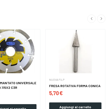
NUOVA FILP
AMANTATO UNIVERSALE
FRESA ROTATIVA FORMA CONICA
TYROLIT D.115X2 C3R
5,70 €
€
Aggiungi al carrello
iungi al carrello