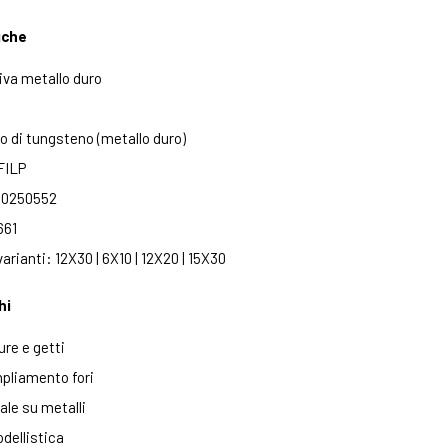
iche
iva metallo duro
o di tungsteno (metallo duro)
FILP
: 0250552
661
varianti: 12X30 | 6X10 | 12X20 | 15X30
hi
re e getti
pliamento fori
ale su metalli
dellistica