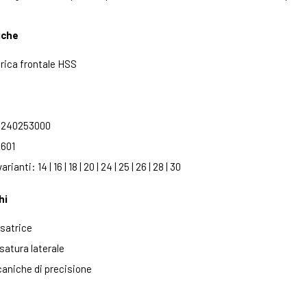
iche
drica frontale HSS
: 240253000
601
rianti: 14 | 16 | 18 | 20 | 24 | 25 | 26 | 28 | 30
hi
esatrice
satura laterale
aniche di precisione