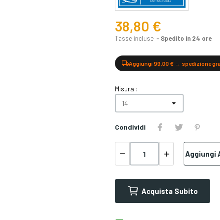
38,80 €
Tasse incluse
Spedito in 24 ore
Aggiungi 99,00 € → spedizione gr
Misura :
Condividi
Aggiungi A
Acquista Subito