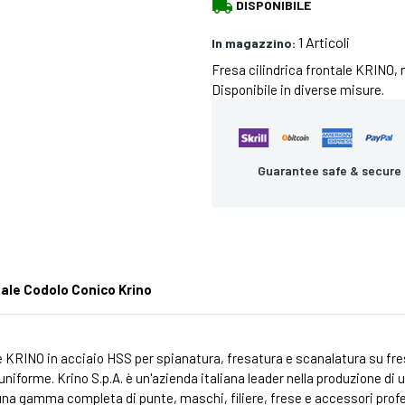
local_shipping
DISPONIBILE
1 Articoli
In magazzino:
Fresa cilindrica frontale KRINO, 
Disponibile in diverse misure.
Guarantee safe & secure
tale Codolo Conico Krino
e KRINO in acciaio HSS per spianatura, fresatura e scanalatura su fresat
niforme. Krino S.p.A. è un'azienda italiana leader nella produzione di ut
 una gamma completa di punte, maschi, filiere, frese e accessori profe