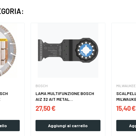
EGORIA:
BOSCH
MILWAUKEE
OSCH
LAMA MULTIFUNZIONE BOSCH
SCALPELL
E
AIZ 32 AIT METAL...
MILWAUKE
27,50 €
15,40 €
ello
Aggiungi al carrello
Agg