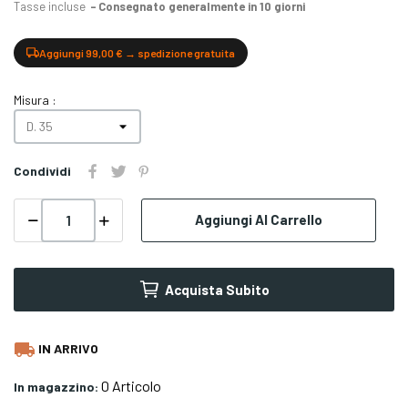
Tasse incluse
Consegnato generalmente in 10 giorni
Aggiungi 99,00 € → spedizione gratuita
Misura :
Condividi
Aggiungi Al Carrello
Acquista Subito
local_shipping
IN ARRIVO
0 Articolo
In magazzino: